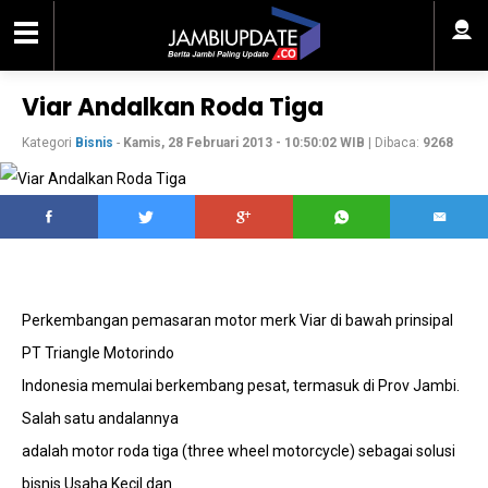
Viar Andalkan Roda Tiga
Kategori
Bisnis
-
Kamis, 28 Februari 2013 - 10:50:02 WIB
| Dibaca:
9268
Perkembangan pemasaran motor merk Viar di bawah prinsipal
PT Triangle Motorindo
Indonesia memulai berkembang pesat, termasuk di Prov Jambi.
Salah satu andalannya
adalah motor roda tiga (three wheel motorcycle) sebagai solusi
bisnis Usaha Kecil dan