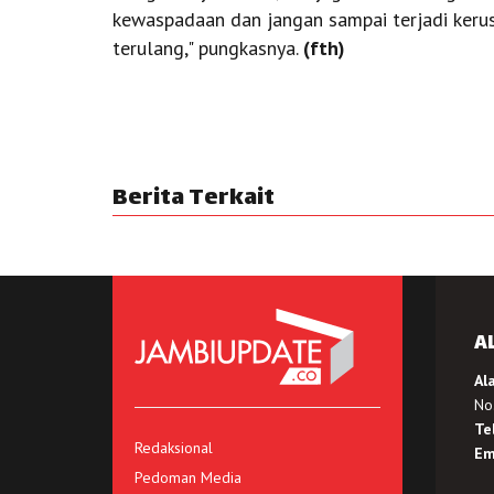
kewaspadaan dan jangan sampai terjadi kerus
terulang," pungkasnya.
(fth)
Berita Terkait
A
Al
No.
Te
Redaksional
Em
Pedoman Media