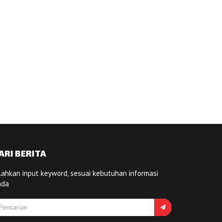
ARI BERITA
lahkan input keyword, sesuai kebutuhan informasi
nda