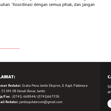
uhan. "Koordinasi dengan semua pihak, dan jangan
LAMAT:
C
amat Redaksi:
Graha Pena Jambi Ekspres, Jl. Kapt. Pattimura
Si
 35 KM. 08 Kenali Besar, Jambi
a
lp/Fax :
(0741) 668844/ (0741)667338.
ail Redaksi:
jambiupdatecom@gmail.com