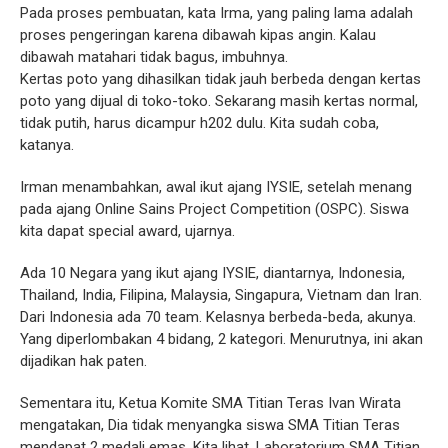
Pada proses pembuatan, kata Irma, yang paling lama adalah
proses pengeringan karena dibawah kipas angin. Kalau
dibawah matahari tidak bagus, imbuhnya.
Kertas poto yang dihasilkan tidak jauh berbeda dengan kertas
poto yang dijual di toko-toko. Sekarang masih kertas normal,
tidak putih, harus dicampur h202 dulu. Kita sudah coba,
katanya.
Irman menambahkan, awal ikut ajang IYSIE, setelah menang
pada ajang Online Sains Project Competition (OSPC). Siswa
kita dapat special award, ujarnya.
Ada 10 Negara yang ikut ajang IYSIE, diantarnya, Indonesia,
Thailand, India, Filipina, Malaysia, Singapura, Vietnam dan Iran.
Dari Indonesia ada 70 team. Kelasnya berbeda-beda, akunya.
Yang diperlombakan 4 bidang, 2 kategori. Menurutnya, ini akan
dijadikan hak paten.
Sementara itu, Ketua Komite SMA Titian Teras Ivan Wirata
mengatakan, Dia tidak menyangka siswa SMA Titian Teras
mendapat 2 medali emas. Kita lihat, Laboratorium SMA Titian