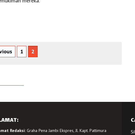
emukiman mereka.
vious
1
2
LAMAT:
C
amat Redaksi:
Graha Pena Jambi Ekspres, Jl. Kapt. Pattimura
Si