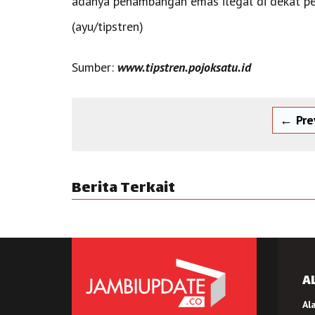
adanya penambangan emas ilegal di dekat p
(ayu/tipstren)
Sumber:
www.tipstren.pojoksatu.id
← Pre
Berita Terkait
A
Al