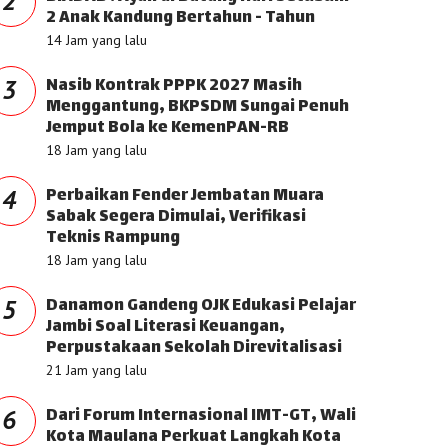
2
2 Anak Kandung Bertahun - Tahun
14 Jam yang lalu
Nasib Kontrak PPPK 2027 Masih
3
Menggantung, BKPSDM Sungai Penuh
Jemput Bola ke KemenPAN-RB
18 Jam yang lalu
Perbaikan Fender Jembatan Muara
4
Sabak Segera Dimulai, Verifikasi
Teknis Rampung
18 Jam yang lalu
Danamon Gandeng OJK Edukasi Pelajar
5
Jambi Soal Literasi Keuangan,
Perpustakaan Sekolah Direvitalisasi
21 Jam yang lalu
Dari Forum Internasional IMT-GT, Wali
6
Kota Maulana Perkuat Langkah Kota