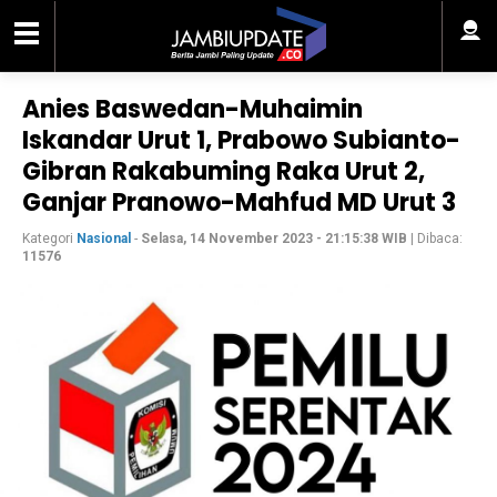
Anies Baswedan-Muhaimin
Iskandar Urut 1, Prabowo Subianto-
Gibran Rakabuming Raka Urut 2,
Ganjar Pranowo-Mahfud MD Urut 3
Kategori
Nasional
-
Selasa, 14 November 2023 - 21:15:38 WIB
| Dibaca:
11576