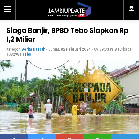
Siaga Banjir, BPBD Tebo Siapkan Rp
1,2 Miliar
Kategori
Berita Daerah
-
Jumat, 02 Februari 2024 - 09:39:33 WIB
| Dibaca:
108298
|
Tebo