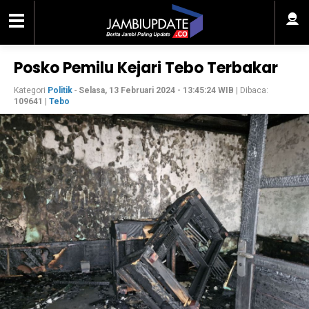
Posko Pemilu Kejari Tebo Terbakar
Kategori
Politik
-
Selasa, 13 Februari 2024 - 13:45:24 WIB
| Dibaca:
109641
|
Tebo