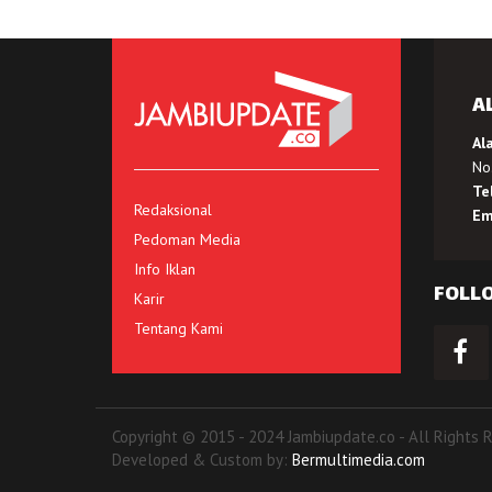
A
Al
No.
Te
Redaksional
Em
Pedoman Media
Info Iklan
FOLL
Karir
Tentang Kami
Copyright © 2015 - 2024 Jambiupdate.co - All Rights 
Developed & Custom by:
Bermultimedia.com