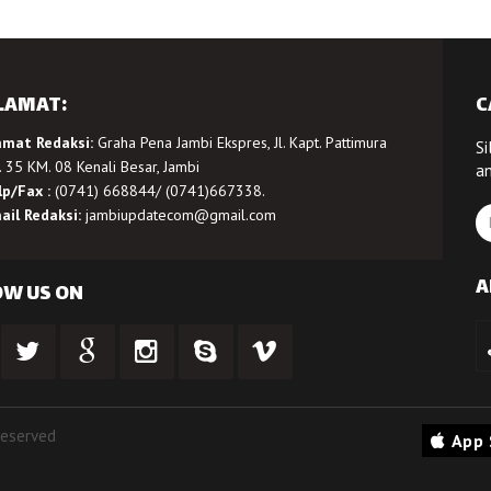
LAMAT:
C
amat Redaksi:
Graha Pena Jambi Ekspres, Jl. Kapt. Pattimura
Si
 35 KM. 08 Kenali Besar, Jambi
a
lp/Fax :
(0741) 668844/ (0741)667338.
ail Redaksi:
jambiupdatecom@gmail.com
A
OW US ON
Reserved
App 