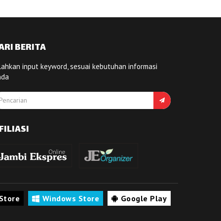
ARI BERITA
lahkan input keyword, sesuai kebutuhan informasi
nda
FILIASI
Store
Windows Store
Google Play