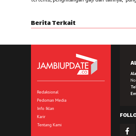
Berita Terkait
A
Al
No.
Te
Redaksional
Em
Pedoman Media
Info Iklan
FOLL
Karir
Tentang Kami