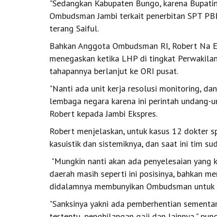
"Sedangkan Kabupaten Bungo, karena Bupatiny
Ombudsman Jambi terkait penerbitan SPT PBB
terang Saiful.
Bahkan Anggota Ombudsman RI, Robert Na En
menegaskan ketika LHP di tingkat Perwakilan
tahapannya berlanjut ke ORI pusat.
"Nanti ada unit kerja resolusi monitoring, 
lembaga negara karena ini perintah undang-
Robert kepada Jambi Ekspres.
Robert menjelaskan, untuk kasus 12 dokter s
kasuistik dan sistemiknya, dan saat ini tim su
"Mungkin nanti akan ada penyelesaian yang k
daerah masih seperti ini posisinya, bahkan
didalamnya membunyikan Ombudsman untuk m
"Sanksinya yakni ada pemberhentian sementar
tertentu, penghilangan gaji dan lainnya," pun