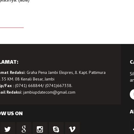
LAMAT:
C
amat Redaksi:
Graha Pena Jambi Ekspres, Jl. Kapt. Pattimura
Si
 35 KM. 08 Kenali Besar, Jambi
a
lp/Fax :
(0741) 668844/ (0741)667338.
ail Redaksi:
jambiupdatecom@gmail.com
A
OW US ON