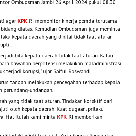
kantor Ombudsman Jambi 26 April 2024 pukul 08.30
ati agar
KPK
RI memonitor kinerja pemda terutama
r bidang diatas. Kemudian Ombudsman juga meminta
aku kepala daerah yang dinilai tidak taat aturan
uptif.
erjadi bila kepala daerah tidak taat aturan. Kalau
 para bawahan berpotensi melakukan maladministrasi.
k terjadi korupsi," ujar Saiful Roswandi.
urun tangan melakukan pencegahan terhadap kepala
an perundang-undangan.
ah yang tidak taat aturan. Tindakan korektif dari
uti oleh kepala daerah. Kuat dugaan, prilaku
a. Hal itulah kami minta
KPK
RI memberikan
tindaklanjuti terjadi di Kota Sungai Penuh dan