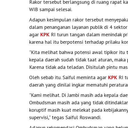
Rakor tersebut berlangsung di ruang rapat 
WIB sampai selesai.
Adapun kesimpulan rakor tersebut menyepak
dalam penanganan layanan publik di 4 sekto
agar
KPK
RI turun tangan dalam menindak pril
karena hal itu berpotensi terhadap prilaku kor
"Kita melihat bahwa potensi awal tipikor itu t
kepala daerah sudah tidak taat aturan, maka
Karena tidak ada teladan. Disitulah pintu masu
Oleh sebab itu. Saiful meminta agar
KPK
RI t
daerah yang dinilai ingkar mematuhi peratur
"Kami melihat. Di Jambi masih ada kepala daer
Ombudsman masih ada yang tidak ditindaklanj
koruptif masih kuat melekat pada kebijakanny
supervisi," tegas Saiful Roswandi.
Adapun rekomendasi Ombudsman yang belum di