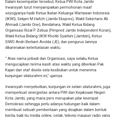
Dalam kesempatan tersebut, Ketua PWI Kota Jambi
Irwansyah turut menyampaikan permohonan maaf
seyogyanya hadir Ketua Ikatan Keluarga Wartawan Indonesia
(IKWI), Sekjen M Hafizh (Jambi Ekspres), Wakil Sekertaris Ali
Ahmadi (Jambi One), Bendahara, Wakil Ketua Bidang
Organisasi Rizal P Zebua (Pimpred Jambi Independent Koran),
Wakil Ketua Bidang UKW Khotib Syarbini (Jambiin), Ketuo
SIWO Andri Berliant Avolda (JE), dan pengurus lainnya
dikarenakan keterbatasan waktu.
“ Atas nama pribadi dan Organisasi, saya selaku Ketua
mengucapkan terima kasih atas waktu yang diberikan Pak
Kajari dan staf disela-sela kesibukan untuk menerima
kunjungan silaturahmi ini,” ujarnya.
Irwansyah menyebutkan, kunjungan ini selain silaturahmi, juga
memperkuat sinergisitas antara PWI dan Kejaksaan Negeri
Kota Jambi, yang mana pers merupakan pilar keempat
Demokrasi sehingga perlu adanya hubungan baik dalam
membuat sebuah pemberitaan yang disajikan dalam bentuk
berita, baik itu media online, cetak, televisi maupun radio yang