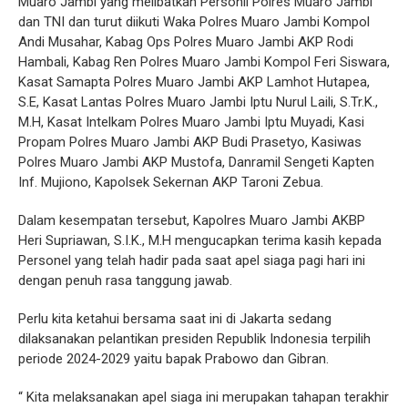
Muaro Jambi yang melibatkan Personil Polres Muaro Jambi
dan TNI dan turut diikuti Waka Polres Muaro Jambi Kompol
Andi Musahar, Kabag Ops Polres Muaro Jambi AKP Rodi
Hambali, Kabag Ren Polres Muaro Jambi Kompol Feri Siswara,
Kasat Samapta Polres Muaro Jambi AKP Lamhot Hutapea,
S.E, Kasat Lantas Polres Muaro Jambi Iptu Nurul Laili, S.Tr.K.,
M.H, Kasat Intelkam Polres Muaro Jambi Iptu Muyadi, Kasi
Propam Polres Muaro Jambi AKP Budi Prasetyo, Kasiwas
Polres Muaro Jambi AKP Mustofa, Danramil Sengeti Kapten
Inf. Mujiono, Kapolsek Sekernan AKP Taroni Zebua.
Dalam kesempatan tersebut, Kapolres Muaro Jambi AKBP
Heri Supriawan, S.I.K., M.H mengucapkan terima kasih kepada
Personel yang telah hadir pada saat apel siaga pagi hari ini
dengan penuh rasa tanggung jawab.
Perlu kita ketahui bersama saat ini di Jakarta sedang
dilaksanakan pelantikan presiden Republik Indonesia terpilih
periode 2024-2029 yaitu bapak Prabowo dan Gibran.
“ Kita melaksanakan apel siaga ini merupakan tahapan terakhir