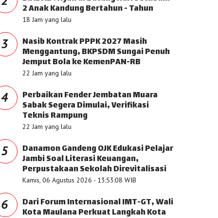
2
2 Anak Kandung Bertahun - Tahun
18 Jam yang lalu
Nasib Kontrak PPPK 2027 Masih
3
Menggantung, BKPSDM Sungai Penuh
Jemput Bola ke KemenPAN-RB
22 Jam yang lalu
Perbaikan Fender Jembatan Muara
4
Sabak Segera Dimulai, Verifikasi
Teknis Rampung
22 Jam yang lalu
Danamon Gandeng OJK Edukasi Pelajar
5
Jambi Soal Literasi Keuangan,
Perpustakaan Sekolah Direvitalisasi
Kamis, 06 Agustus 2026 - 13:53:08 WIB
Dari Forum Internasional IMT-GT, Wali
6
Kota Maulana Perkuat Langkah Kota