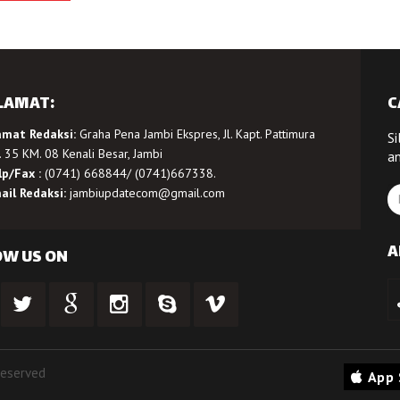
LAMAT:
C
amat Redaksi:
Graha Pena Jambi Ekspres, Jl. Kapt. Pattimura
Si
 35 KM. 08 Kenali Besar, Jambi
a
lp/Fax :
(0741) 668844/ (0741)667338.
ail Redaksi:
jambiupdatecom@gmail.com
A
OW US ON
Reserved
App 