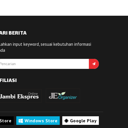
ARI BERITA
lahkan input keyword, sesuai kebutuhan informasi
nda
FILIASI
Store
Windows Store
Google Play