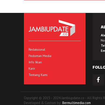
A
Al
No.
Te
Redaksional
Em
Pedoman Media
Info Iklan
FOLL
Karir
Tentang Kami
Copyright © 2015 - 2024 Jambiupdate.co - All Rights 
Developed & Custom by:
Bermultimedia.com