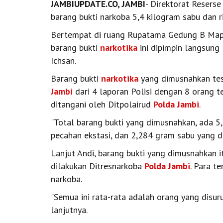
JAMBIUPDATE.CO, JAMBI
- Direktorat Reserse
barang bukti narkoba 5,4 kilogram sabu dan rib
Bertempat di ruang Rupatama Gedung B Mapo
barang bukti
narkotika
ini dipimpin langsung
Ichsan.
Barang bukti
narkotika
yang dimusnahkan tes
Jambi
dari 4 laporan Polisi dengan 8 orang t
ditangani oleh Ditpolairud
Polda Jambi
.
"Total barang bukti yang dimusnahkan, ada 5,4
pecahan ekstasi, dan 2,284 gram sabu yang d
Lanjut Andi, barang bukti yang dimusnahkan i
dilakukan Ditresnarkoba
Polda Jambi
. Para t
narkoba.
"Semua ini rata-rata adalah orang yang disur
lanjutnya.