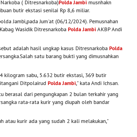
 Narkoba ( Ditresnarkoba)
Polda Jambi
musnhakn
uan butir ekstasi senilai Rp 8,6 miliar.
lda Jambi,pada Jum'at (06/12/2024). Pemusnahan
 Kabag Wasidik Ditresnarkoba
Polda Jambi
AKBP Andi
ebut adalah hasil ungkap kasus Ditresnarkoba
Polda
ersangka.Salah satu barang bukti yang dimusnahkan
 kilogram sabu, 5.632 butir ekstasi, 369 butir
itangani Ditpolairud
Polda Jambi
," kata Andi Ichsan.
tu berasal dari pengungkapan 2 bulan terkahir yang
ersangka rata-rata kurir yang diupah oleh bandar
uh atau kurir ada yang sudah 2 kali melakukan,"