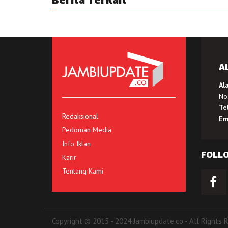
Berita Terkait
A
Al
No.
Te
Redaksional
Em
Pedoman Media
Info Iklan
FOLL
Karir
Tentang Kami
Copyright © 2015 - 2024 Jambiupdate.co - All Rights 