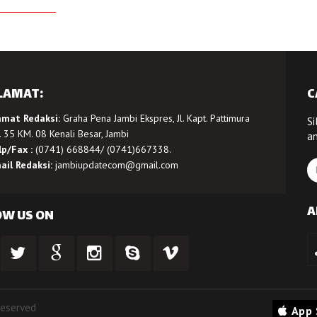
LAMAT:
C
amat Redaksi:
Graha Pena Jambi Ekspres, Jl. Kapt. Pattimura
Si
 35 KM. 08 Kenali Besar, Jambi
a
lp/Fax :
(0741) 668844/ (0741)667338.
ail Redaksi:
jambiupdatecom@gmail.com
A
OW US ON
Reserved
App 