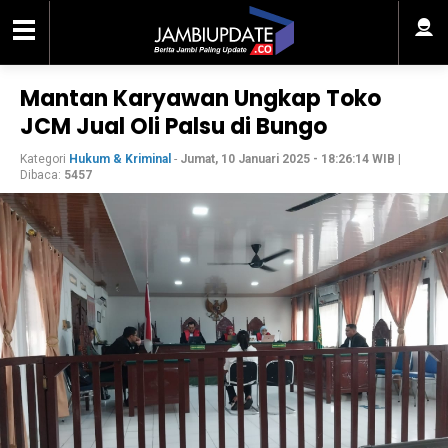
Mantan Karyawan Ungkap Toko
JCM Jual Oli Palsu di Bungo
Kategori
Hukum & Kriminal
-
Jumat, 10 Januari 2025 - 18:26:14 WIB
|
Dibaca:
5457