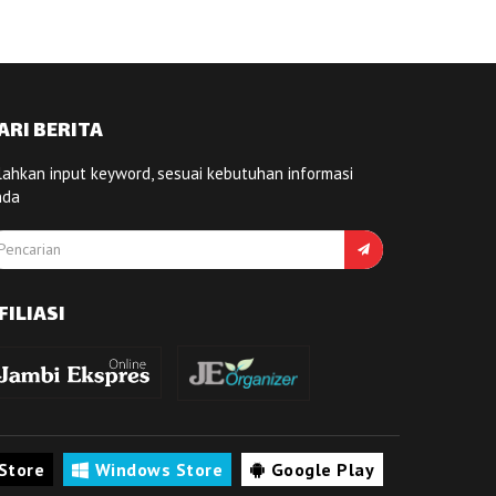
ARI BERITA
lahkan input keyword, sesuai kebutuhan informasi
nda
FILIASI
Store
Windows Store
Google Play