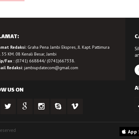
LAMAT:
C
amat Redaksi:
Graha Pena Jambi Ekspres, Jl. Kapt. Pattimura
Si
 35 KM. 08 Kenali Besar, Jambi
a
lp/Fax :
(0741) 668844/ (0741)667338.
ail Redaksi:
jambiupdatecom@gmail.com
A
OW US ON
Reserved
App 