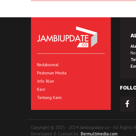
A
Al
No.
Te
Redaksional
Em
Pedoman Media
Info Iklan
FOLL
Karir
Tentang Kami
Copyright © 2015 - 2024 Jambiupdate.co - All Rights 
Developed & Custom by:
Bermultimedia.com