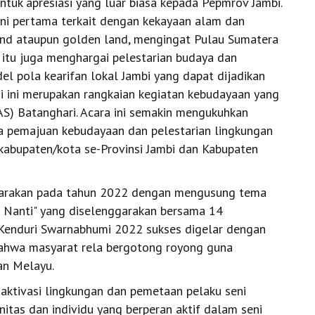
tuk apresiasi yang luar biasa kepada Pepmrov Jambi.
yakni pertama terkait dengan kekayaan alam dan
land ataupun golden land, mengingat Pulau Sumatera
itu juga menghargai pelestarian budaya dan
l pola kearifan lokal Jambi yang dapat dijadikan
i ini merupakan rangkaian kegiatan kebudayaan yang
AS) Batanghari. Acara ini semakin mengukuhkan
ya pemajuan kebudayaan dan pelestarian lingkungan
kabupaten/kota se-Provinsi Jambi dan Kabupaten
garakan pada tahun 2022 dengan mengusung tema
an Nanti" yang diselenggarakan bersama 14
Kenduri Swarnabhumi 2022 sukses digelar dengan
 bahwa masyarat rela bergotong royong guna
an Melayu.
 aktivasi lingkungan dan pemetaan pelaku seni
unitas dan individu yang berperan aktif dalam seni