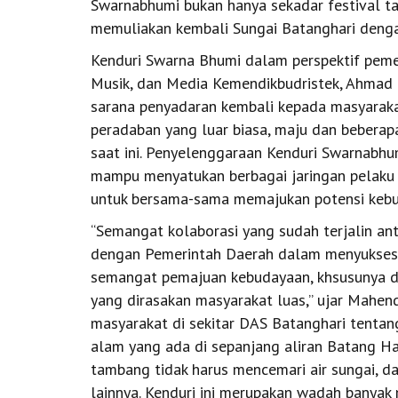
Swarnabhumi bukan hanya sekadar festival ta
memuliakan kembali Sungai Batanghari denga
Kenduri Swarna Bhumi dalam perspektif pemeri
Musik, dan Media Kemendikbudristek, Ahmad
sarana penyadaran kembali kepada masyaraka
peradaban yang luar biasa, maju dan beberap
saat ini. Penyelenggaraan Kenduri Swarnabhu
mampu menyatukan berbagai jaringan pelaku b
untuk bersama-sama memajukan potensi kebud
“Semangat kolaborasi yang sudah terjalin an
dengan Pemerintah Daerah dalam menyukseska
semangat pemajuan kebudayaan, khsusunya d
yang dirasakan masyarakat luas,” ujar Mahen
masyarakat di sekitar DAS Batanghari tentan
alam yang ada di sepanjang aliran Batang Har
tambang tidak harus mencemari air sungai, d
lainnya. Kenduri ini merupakan wadah banyak