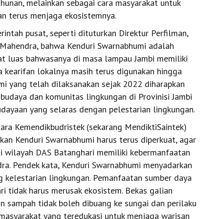
hunan, melainkan sebagai cara masyarakat untuk
n terus menjaga ekosistemnya.
ntah pusat, seperti dituturkan Direktur Perfilman,
 Mahendra, bahwa Kenduri Swarnabhumi adalah
t luas bahwasanya di masa lampau Jambi memiliki
a kearifan lokalnya masih terus digunakan hingga
mi yang telah dilaksanakan sejak 2022 diharapkan
udaya dan komunitas lingkungan di Provinisi Jambi
ayaan yang selaras dengan pelestarian lingkungan.
tara Kemendikbudristek (sekarang MendiktiSaintek)
n Kenduri Swarnabhumi harus terus diperkuat, agar
i wilayah DAS Batanghari memiliki kebermanfaatan
dra. Pendek kata, Kenduri Swarnabhumi menyadarkan
g kelestarian lingkungan. Pemanfaatan sumber daya
i tidak harus merusak ekosistem. Bekas galian
an sampah tidak boleh dibuang ke sungai dan perilaku
 masyarakat yang teredukasi untuk menjaga warisan