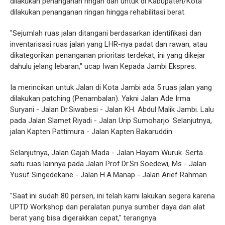
dilakukan penanganan ringan dan untuk di Kabupaten/Kota
dilakukan penanganan ringan hingga rehabilitasi berat.
"Sejumlah ruas jalan ditangani berdasarkan identifikasi dan
inventarisasi ruas jalan yang LHR-nya padat dan rawan, atau
dikategorikan penanganan prioritas terdekat, ini yang dikejar
dahulu jelang lebaran," ucap Iwan Kepada Jambi Ekspres.
Ia merincikan untuk Jalan di Kota Jambi ada 5 ruas jalan yang
dilakukan patching (Penambalan). Yakni Jalan Ade Irma
Suryani - Jalan Dr.Siwabesi - Jalan KH. Abdul Malik Jambi. Lalu
pada Jalan Slamet Riyadi - Jalan Urip Sumoharjo. Selanjutnya,
jalan Kapten Pattimura - Jalan Kapten Bakaruddin.
Selanjutnya, Jalan Gajah Mada - Jalan Hayam Wuruk. Serta
satu ruas lainnya pada Jalan Prof.Dr.Sri Soedewi, Ms - Jalan
Yusuf Singedekane - Jalan H.A.Manap - Jalan Arief Rahman.
"Saat ini sudah 80 persen, ini telah kami lakukan segera karena
UPTD Workshop dan peralatan punya sumber daya dan alat
berat yang bisa digerakkan cepat," terangnya.