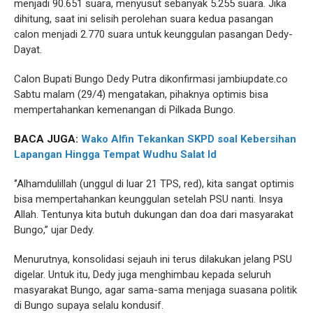
menjadi 90.651 suara, menyusut sebanyak 5.255 suara. Jika
dihitung, saat ini selisih perolehan suara kedua pasangan
calon menjadi 2.770 suara untuk keunggulan pasangan Dedy-
Dayat.
Calon Bupati Bungo Dedy Putra dikonfirmasi jambiupdate.co
Sabtu malam (29/4) mengatakan, pihaknya optimis bisa
mempertahankan kemenangan di Pilkada Bungo.
BACA JUGA:
Wako Alfin Tekankan SKPD soal Kebersihan
Lapangan Hingga Tempat Wudhu Salat Id
‘’Alhamdulillah (unggul di luar 21 TPS, red), kita sangat optimis
bisa mempertahankan keunggulan setelah PSU nanti. Insya
Allah. Tentunya kita butuh dukungan dan doa dari masyarakat
Bungo,’’ ujar Dedy.
Menurutnya, konsolidasi sejauh ini terus dilakukan jelang PSU
digelar. Untuk itu, Dedy juga menghimbau kepada seluruh
masyarakat Bungo, agar sama-sama menjaga suasana politik
di Bungo supaya selalu kondusif.