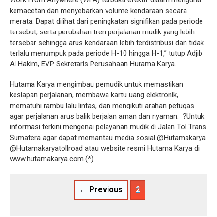
Work From Anywhere (WFA) terbukti efektif dalam mengurai
kemacetan dan menyebarkan volume kendaraan secara
merata. Dapat dilihat dari peningkatan signifikan pada periode
tersebut, serta perubahan tren perjalanan mudik yang lebih
tersebar sehingga arus kendaraan lebih terdistribusi dan tidak
terlalu menumpuk pada periode H-10 hingga H-1,” tutup Adjib
Al Hakim, EVP Sekretaris Perusahaan Hutama Karya.
‎Hutama Karya mengimbau pemudik untuk memastikan
kesiapan perjalanan, membawa kartu uang elektronik,
mematuhi rambu lalu lintas, dan mengikuti arahan petugas
agar perjalanan arus balik berjalan aman dan nyaman. ?Untuk
informasi terkini mengenai pelayanan mudik di Jalan Tol Trans
Sumatera agar dapat memantau media sosial @Hutamakarya
@Hutamakaryatollroad atau website resmi Hutama Karya di
www.hutamakarya.com.(*)
← Previous
2