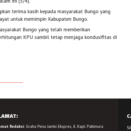
lam ini (5/4).
kan terima kasih kepada masyarakat Bungo yang
ayat untuk memimpin Kabupaten Bungo.
 masyarakat Bungo yang telah memberikan
erhitungan KPU sambil tetap menjaga kondusifitas di
LAMAT:
C
amat Redaksi:
Graha Pena Jambi Ekspres, Jl. Kapt. Pattimura
Si