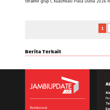
terakhir grup C Kualifikasi Piala Dunia 2026 
1
Berita Terkait
A
Al
No.
Te
Redaksional
Em