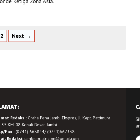
Ronde Ketiga Zona Asia.
2
Next →
LAMAT:
C
amat Redaksi:
Graha Pena Jambi Ekspres, Jl. Kapt. Pattimura
Si
 35 KM. 08 Kenali Besar, Jambi
a
lp/Fax :
(0741) 668844/ (0741)667338.
ail Redaksi:
jambiupdatecom@gmail.com