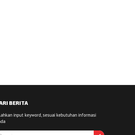
ARI BERITA
lahkan input keyword, sesuai kebutuhan informasi
nda