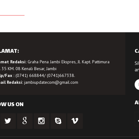
LAMAT:
C
amat Redaksi:
Graha Pena Jambi Ekspres, Jl. Kapt. Pattimura
Si
 35 KM. 08 Kenali Besar, Jambi
a
lp/Fax :
(0741) 668844/ (0741)667338.
ail Redaksi:
jambiupdatecom@gmail.com
A
OW US ON