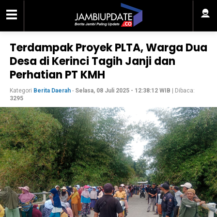
Terdampak Proyek PLTA, Warga Dua
Desa di Kerinci Tagih Janji dan
Perhatian PT KMH
Kategori
Berita Daerah
-
Selasa, 08 Juli 2025 - 12:38:12 WIB
| Dibaca:
3295