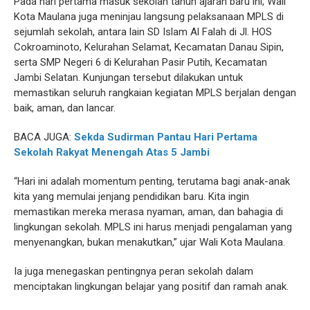
Pada hari pertama masuk sekolah tahun ajaran baru ini, Wali
Kota Maulana juga meninjau langsung pelaksanaan MPLS di
sejumlah sekolah, antara lain SD Islam Al Falah di Jl. HOS
Cokroaminoto, Kelurahan Selamat, Kecamatan Danau Sipin,
serta SMP Negeri 6 di Kelurahan Pasir Putih, Kecamatan
Jambi Selatan. Kunjungan tersebut dilakukan untuk
memastikan seluruh rangkaian kegiatan MPLS berjalan dengan
baik, aman, dan lancar.
BACA JUGA:
Sekda Sudirman Pantau Hari Pertama
Sekolah Rakyat Menengah Atas 5 Jambi
“Hari ini adalah momentum penting, terutama bagi anak-anak
kita yang memulai jenjang pendidikan baru. Kita ingin
memastikan mereka merasa nyaman, aman, dan bahagia di
lingkungan sekolah. MPLS ini harus menjadi pengalaman yang
menyenangkan, bukan menakutkan,” ujar Wali Kota Maulana.
Ia juga menegaskan pentingnya peran sekolah dalam
menciptakan lingkungan belajar yang positif dan ramah anak.