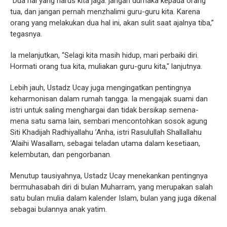
“Dua hal yang harus kita jaga: jangan durhaka kepada orang
tua, dan jangan pernah menzhalimi guru-guru kita. Karena
orang yang melakukan dua hal ini, akan sulit saat ajalnya tiba,”
tegasnya.
Ia melanjutkan, “Selagi kita masih hidup, mari perbaiki diri.
Hormati orang tua kita, muliakan guru-guru kita," lanjutnya.
Lebih jauh, Ustadz Ucay juga mengingatkan pentingnya
keharmonisan dalam rumah tangga. Ia mengajak suami dan
istri untuk saling menghargai dan tidak bersikap semena-
mena satu sama lain, sembari mencontohkan sosok agung
Siti Khadijah Radhiyallahu ’Anha, istri Rasulullah Shallallahu
‘Alaihi Wasallam, sebagai teladan utama dalam kesetiaan,
kelembutan, dan pengorbanan.
Menutup tausiyahnya, Ustadz Ucay menekankan pentingnya
bermuhasabah diri di bulan Muharram, yang merupakan salah
satu bulan mulia dalam kalender Islam, bulan yang juga dikenal
sebagai bulannya anak yatim.