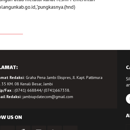
langunkab.go.id,"pungkasnya.(hnd)
LAMAT:
C
amat Redaksi:
Graha Pena Jambi Ekspres, Jl. Kapt. Pattimura
Si
 35 KM. 08 Kenali Besar, Jambi
a
lp/Fax :
(0741) 668844/ (0741)667338.
ail Redaksi:
jambiupdatecom@gmail.com
A
OW US ON