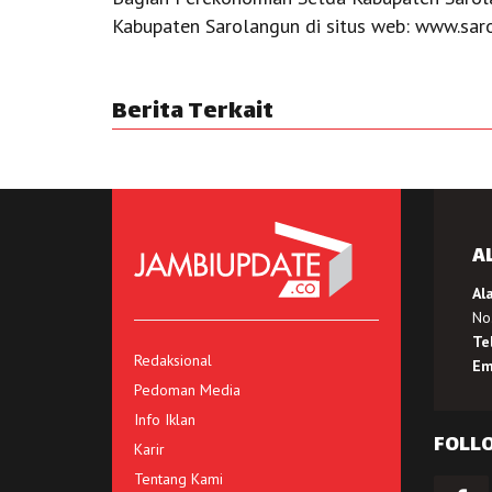
Kabupaten Sarolangun di situs web: www.saro
Berita Terkait
A
Al
No.
Te
Redaksional
Em
Pedoman Media
Info Iklan
FOLL
Karir
Tentang Kami