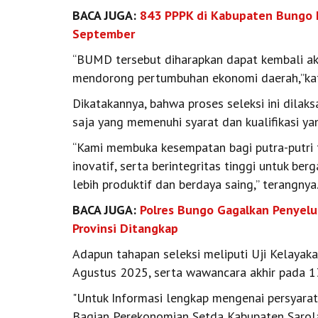
BACA JUGA:
843 PPPK di Kabupaten Bungo 
September
“BUMD tersebut diharapkan dapat kembali ak
mendorong pertumbuhan ekonomi daerah,”ka
Dikatakannya, bahwa proses seleksi ini dilaks
saja yang memenuhi syarat dan kualifikasi ya
“Kami membuka kesempatan bagi putra-putri t
inovatif, serta berintegritas tinggi untuk
lebih produktif dan berdaya saing,” terangnya
BACA JUGA:
Polres Bungo Gagalkan Penyelu
Provinsi Ditangkap
Adapun tahapan seleksi meliputi Uji Kelaya
Agustus 2025, serta wawancara akhir pada 1
"Untuk Informasi lengkap mengenai persyarat
Bagian Perekonomian Setda Kabupaten Sarola