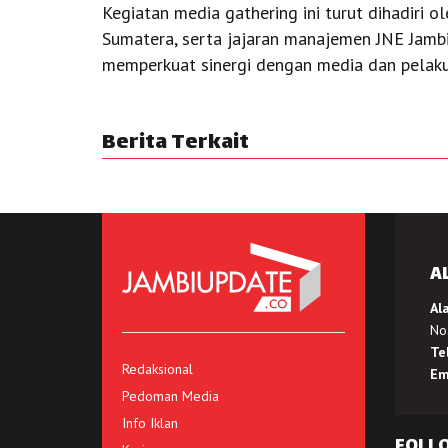
Kegiatan media gathering ini turut dihadiri 
Sumatera, serta jajaran manajemen JNE Jamb
memperkuat sinergi dengan media dan pelaku 
Berita Terkait
A
Al
No.
Te
Redaksional
Em
Pedoman Media
Info Iklan
FOLL