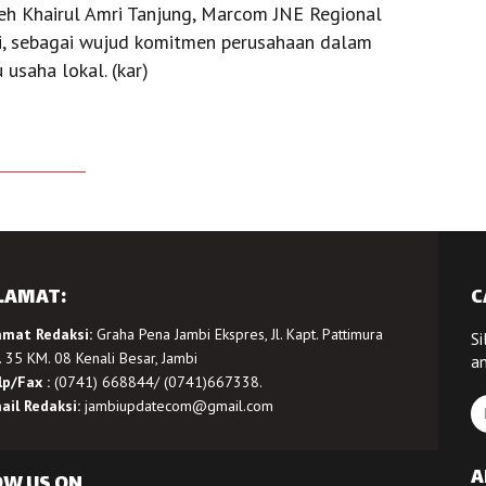
oleh Khairul Amri Tanjung, Marcom JNE Regional
i, sebagai wujud komitmen perusahaan dalam
usaha lokal. (kar)
LAMAT:
C
amat Redaksi:
Graha Pena Jambi Ekspres, Jl. Kapt. Pattimura
Si
 35 KM. 08 Kenali Besar, Jambi
a
lp/Fax :
(0741) 668844/ (0741)667338.
ail Redaksi:
jambiupdatecom@gmail.com
A
OW US ON