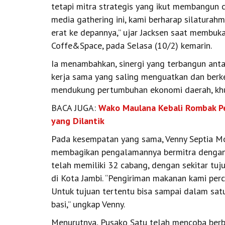
tetapi mitra strategis yang ikut membangun c
media gathering ini, kami berharap silaturahm
erat ke depannya,” ujar Jacksen saat membuk
Coffe&Space, pada Selasa (10/2) kemarin.
Ia menambahkan, sinergi yang terbangun an
kerja sama yang saling menguatkan dan berk
mendukung pertumbuhan ekonomi daerah, kh
BACA JUGA:
Wako Maulana Kebali Rombak Pe
yang Dilantik
Pada kesempatan yang sama, Venny Septia M
membagikan pengalamannya bermitra dengan J
telah memiliki 32 cabang, dengan sekitar tu
di Kota Jambi. “Pengiriman makanan kami per
Untuk tujuan tertentu bisa sampai dalam satu
basi,” ungkap Venny.
Menurutnya, Pusako Satu telah mencoba berbag