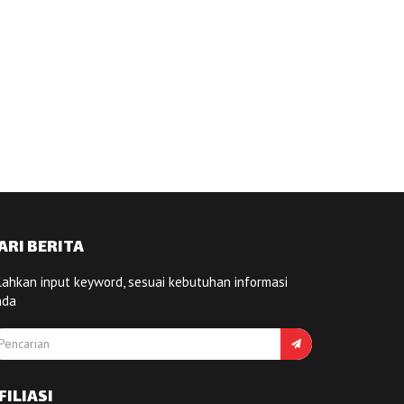
ARI BERITA
lahkan input keyword, sesuai kebutuhan informasi
nda
FILIASI