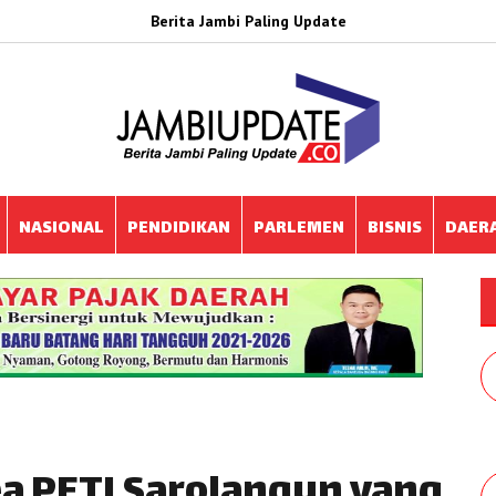
Berita Jambi Paling Update
NASIONAL
PENDIDIKAN
PARLEMEN
BISNIS
DAER
ea PETI Sarolangun yang