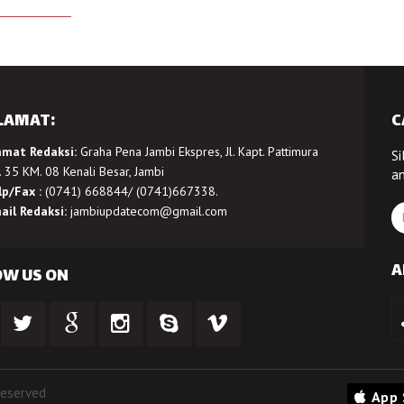
LAMAT:
C
amat Redaksi:
Graha Pena Jambi Ekspres, Jl. Kapt. Pattimura
Si
 35 KM. 08 Kenali Besar, Jambi
a
lp/Fax :
(0741) 668844/ (0741)667338.
ail Redaksi:
jambiupdatecom@gmail.com
A
OW US ON
Reserved
App 