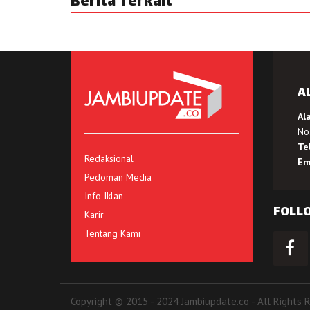
Berita Terkait
A
Al
No.
Te
Redaksional
Em
Pedoman Media
Info Iklan
FOLL
Karir
Tentang Kami
Copyright © 2015 - 2024 Jambiupdate.co - All Rights 