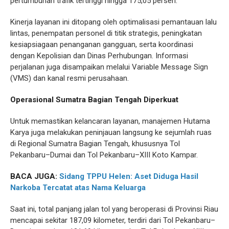
pertumbuhan trafik tertinggi hingga 175,05 persen.
Kinerja layanan ini ditopang oleh optimalisasi pemantauan lalu
lintas, penempatan personel di titik strategis, peningkatan
kesiapsiagaan penanganan gangguan, serta koordinasi
dengan Kepolisian dan Dinas Perhubungan. Informasi
perjalanan juga disampaikan melalui Variable Message Sign
(VMS) dan kanal resmi perusahaan.
Operasional Sumatra Bagian Tengah Diperkuat
Untuk memastikan kelancaran layanan, manajemen Hutama
Karya juga melakukan peninjauan langsung ke sejumlah ruas
di Regional Sumatra Bagian Tengah, khususnya Tol
Pekanbaru–Dumai dan Tol Pekanbaru–XIII Koto Kampar.
BACA JUGA:
Sidang TPPU Helen: Aset Diduga Hasil
Narkoba Tercatat atas Nama Keluarga
Saat ini, total panjang jalan tol yang beroperasi di Provinsi Riau
mencapai sekitar 187,09 kilometer, terdiri dari Tol Pekanbaru–