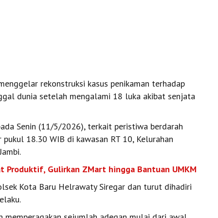
menggelar rekonstruksi kasus penikaman terhadap
gal dunia setelah mengalami 18 luka akibat senjata
ada Senin (11/5/2026), terkait peristiwa berdarah
r pukul 18.30 WIB di kawasan RT 10, Kelurahan
Jambi.
t Produktif, Gulirkan ZMart hingga Bantuan UMKM
lsek Kota Baru Helrawaty Siregar dan turut dihadiri
elaku.
kan memperagakan sejumlah adegan mulai dari awal