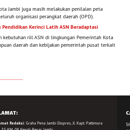
a Jambi juga masih melakukan penilaian peta
seluruh organisasi perangkat daerah (OPD).
as Pendidikan Kerinci Latih ASN Beradaptasi
 kebutuhan riil ASN di lingkungan Pemerintah Kota
puan daerah dan kebijakan pemerintah pusat terkait
LAMAT:
C
amat Redaksi:
Graha Pena Jambi Ekspres, Jl. Kapt. Pattimura
Si
 35 KM. 08 Kenali Besar, Jambi