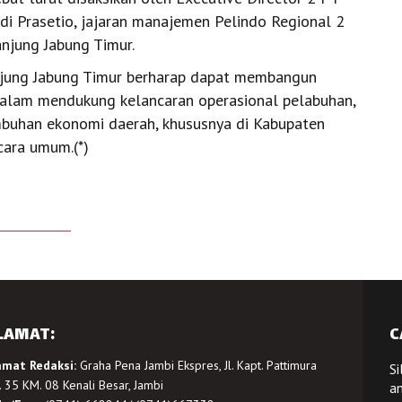
di Prasetio, jajaran manajemen Pelindo Regional 2
anjung Jabung Timur.
Tanjung Jabung Timur berharap dapat membangun
 dalam mendukung kelancaran operasional pelabuhan,
buhan ekonomi daerah, khususnya di Kabupaten
cara umum.(*)
LAMAT:
C
amat Redaksi:
Graha Pena Jambi Ekspres, Jl. Kapt. Pattimura
Si
 35 KM. 08 Kenali Besar, Jambi
a