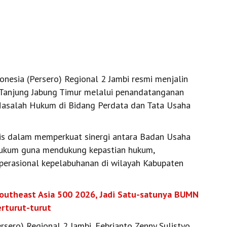
nesia (Persero) Regional 2 Jambi resmi menjalin
) Tanjung Jabung Timur melalui penandatanganan
asalah Hukum di Bidang Perdata dan Tata Usaha
gis dalam memperkuat sinergi antara Badan Usaha
 hukum guna mendukung kepastian hukum,
operasional kepelabuhanan di wilayah Kabupaten
outheast Asia 500 2026, Jadi Satu-satunya BUMN
erturut-turut
sero) Regional 2 Jambi, Febrianto Zenny Sulistyo