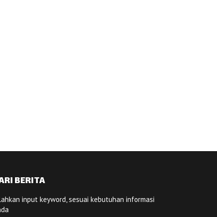
ARI BERITA
lahkan input keyword, sesuai kebutuhan informasi
nda