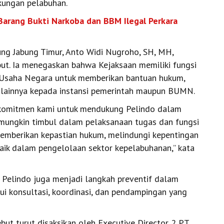
kungan pelabuhan.
Barang Bukti Narkoba dan BBM Ilegal Perkara
ung Jabung Timur, Anto Widi Nugroho, SH, MH,
but. Ia menegaskan bahwa Kejaksaan memiliki fungsi
 Usaha Negara untuk memberikan bantuan hukum,
 lainnya kepada instansi pemerintah maupun BUMN.
 komitmen kami untuk mendukung Pelindo dalam
mungkin timbul dalam pelaksanaan tugas dan fungsi
 memberikan kepastian hukum, melindungi kepentingan
baik dalam pengelolaan sektor kepelabuhanan,” kata
 Pelindo juga menjadi langkah preventif dalam
 konsultasi, koordinasi, dan pendampingan yang
t turut disaksikan oleh Executive Director 2 PT