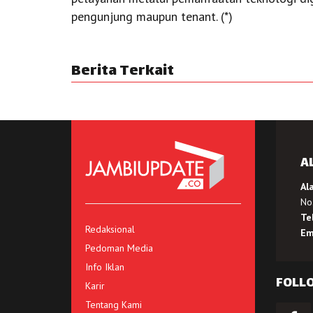
pengunjung maupun tenant. (*)
Berita Terkait
A
Al
No.
Te
Redaksional
Em
Pedoman Media
Info Iklan
FOLL
Karir
Tentang Kami