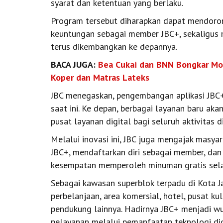
syarat dan ketentuan yang berlaku.
Program tersebut diharapkan dapat mendoro
keuntungan sebagai member JBC+, sekaligus 
terus dikembangkan ke depannya.
BACA JUGA:
Bea Cukai dan BNN Bongkar Mo
Koper dan Matras Lateks
JBC menegaskan, pengembangan aplikasi JBC+ t
saat ini. Ke depan, berbagai layanan baru aka
pusat layanan digital bagi seluruh aktivitas 
Melalui inovasi ini, JBC juga mengajak masya
JBC+, mendaftarkan diri sebagai member, dan
kesempatan memperoleh minuman gratis sela
Sebagai kawasan superblok terpadu di Kota J
perbelanjaan, area komersial, hotel, pusat kuli
pendukung lainnya. Hadirnya JBC+ menjadi w
pelayanan melalui pemanfaatan teknologi dig