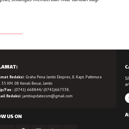
LAMAT:
C
amat Redaksi:
Graha Pena Jambi Ekspres, Jl. Kapt. Pattimura
Si
 35 KM. 08 Kenali Besar, Jambi
a
lp/Fax :
(0741) 668844/ (0741)667338.
ail Redaksi:
jambiupdatecom@gmail.com
A
OW US ON