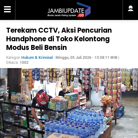
Terekam CCTV, Aksi Pencurian
Handphone di Toko Kelontong
Modus Beli Bensin
Kategori
Hukum & Kriminal
-
Minggu, 05 Juli 2026 - 15:58:11 WIB
|
Dibaca:
1002