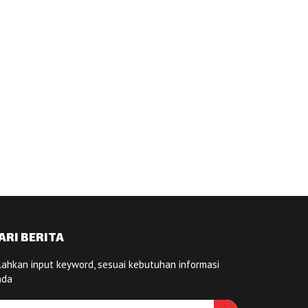
ARI BERITA
lahkan input keyword, sesuai kebutuhan informasi
nda