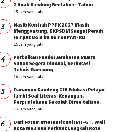
2
2 Anak Kandung Bertahun - Tahun
13 Jam yang lalu
Nasib Kontrak PPPK 2027 Masih
3
Menggantung, BKPSDM Sungai Penuh
Jemput Bola ke KemenPAN-RB
16 Jam yang lalu
Perbaikan Fender Jembatan Muara
4
Sabak Segera Dimulai, Verifikasi
Teknis Rampung
16 Jam yang lalu
Danamon Gandeng OJK Edukasi Pelajar
5
Jambi Soal Literasi Keuangan,
Perpustakaan Sekolah Direvitalisasi
19 Jam yang lalu
Dari Forum Internasional IMT-GT, Wali
6
Kota Maulana Perkuat Langkah Kota