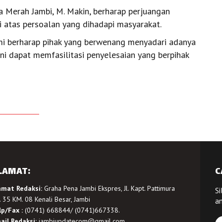
 Merah Jambi, M. Makin, berharap perjuangan
 atas persoalan yang dihadapi masyarakat.
ami berharap pihak yang berwenang menyadari adanya
ni dapat memfasilitasi penyelesaian yang berpihak
LAMAT:
C
amat Redaksi:
Graha Pena Jambi Ekspres, Jl. Kapt. Pattimura
Si
 35 KM. 08 Kenali Besar, Jambi
a
lp/Fax :
(0741) 668844/ (0741)667338.
ail Redaksi:
jambiupdatecom@gmail.com