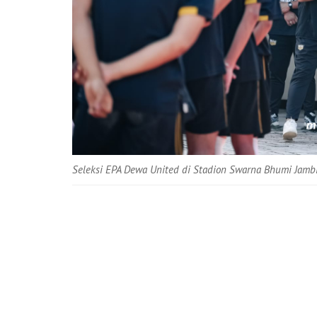
Seleksi EPA Dewa United di Stadion Swarna Bhumi Jambi