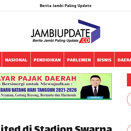
Berita Jambi Paling Update
NASIONAL
PENDIDIKAN
PARLEMEN
BISNIS
DAER
ited di Stadion Swarna