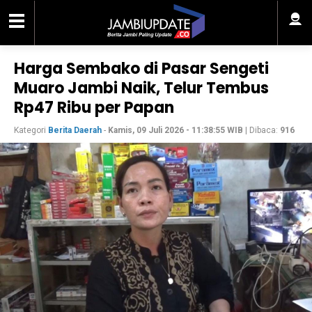
Harga Sembako di Pasar Sengeti
Muaro Jambi Naik, Telur Tembus
Rp47 Ribu per Papan
Kategori
Berita Daerah
-
Kamis, 09 Juli 2026 - 11:38:55 WIB
| Dibaca:
916