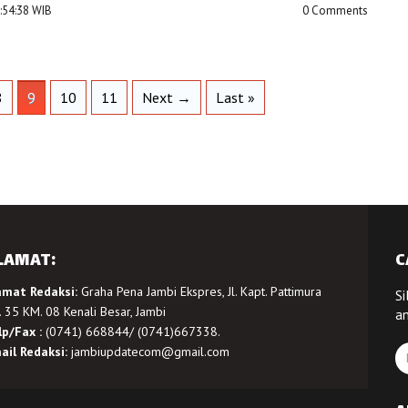
3:54:38 WIB
0 Comments
8
9
10
11
Next →
Last »
LAMAT:
C
amat Redaksi:
Graha Pena Jambi Ekspres, Jl. Kapt. Pattimura
Si
 35 KM. 08 Kenali Besar, Jambi
a
lp/Fax :
(0741) 668844/ (0741)667338.
ail Redaksi:
jambiupdatecom@gmail.com