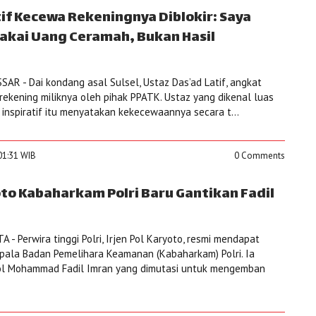
if Kecewa Rekeningnya Diblokir: Saya
akai Uang Ceramah, Bukan Hasil
R - Dai kondang asal Sulsel, Ustaz Das’ad Latif, angkat
rekening miliknya oleh pihak PPATK. Ustaz yang dikenal luas
nspiratif itu menyatakan kekecewaannya secara t...
01:31 WIB
0 Comments
yoto Kabaharkam Polri Baru Gantikan Fadil
- Perwira tinggi Polri, Irjen Pol Karyoto, resmi mendapat
pala Badan Pemelihara Keamanan (Kabaharkam) Polri. Ia
ol Mohammad Fadil Imran yang dimutasi untuk mengemban