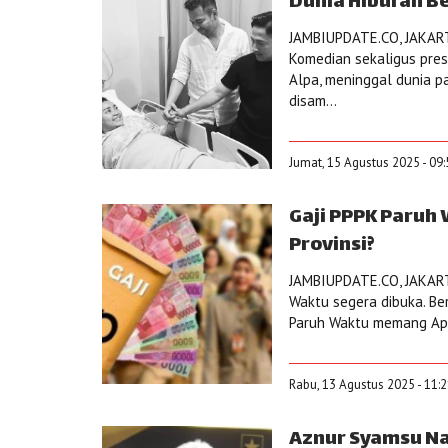
Dunia Hiburan B
JAMBIUPDATE.CO, JAKARTA
Komedian sekaligus pres
Alpa, meninggal dunia p
disam...
Jumat, 15 Agustus 2025 - 09
Gaji PPPK Paruh
Provinsi?
JAMBIUPDATE.CO, JAKARTA
Waktu segera dibuka. Be
Paruh Waktu memang Apar
Rabu, 13 Agustus 2025 - 11:
Aznur Syamsu Na