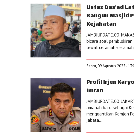
Ustaz Das’ad Lat
Bangun Masjid P
Kejahatan
JAMBIUPDATE.CO, MAKASSA
bicara soal pemblokiran 
lewat ceramah-ceramah i
Sabtu, 09 Agustus 2025 - 13:
Profil Irjen Kar
Imran
JAMBIUPDATE.CO, JAKARTA 
amanah baru sebagai Ke
menggantikan Komjen P
jabata...