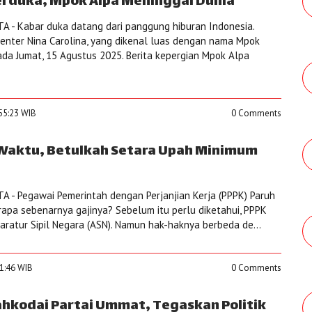
erduka, Mpok Alpa Meninggal Dunia
 - Kabar duka datang dari panggung hiburan Indonesia.
enter Nina Carolina, yang dikenal luas dengan nama Mpok
ada Jumat, 15 Agustus 2025. Berita kepergian Mpok Alpa
:55:23 WIB
0 Comments
 Waktu, Betulkah Setara Upah Minimum
 - Pegawai Pemerintah dengan Perjanjian Kerja (PPPK) Paruh
rapa sebenarnya gajinya? Sebelum itu perlu diketahui, PPPK
atur Sipil Negara (ASN). Namun hak-haknya berbeda de...
21:46 WIB
0 Comments
hkodai Partai Ummat, Tegaskan Politik