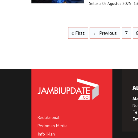
Selasa, 05 Agustus 2025 - 1
« First
← Previous
7
A
Al
No.
Te
Redaksional
Em
Pedoman Media
Info Iklan