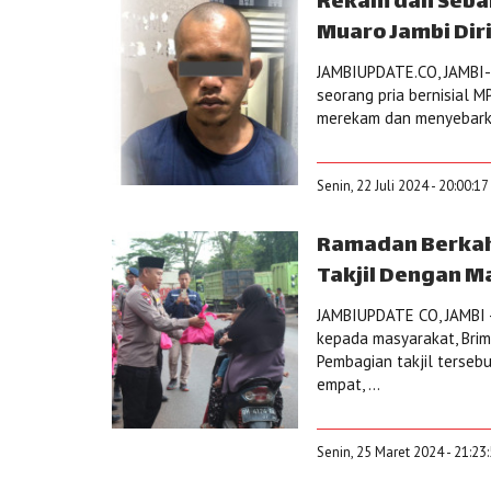
Rekam dan Sebar
Muaro Jambi Diri
JAMBIUPDATE.CO, JAMBI- 
seorang pria bernisial M
merekam dan menyebarkan
Senin, 22 Juli 2024 - 20:00:1
Ramadan Berkah,
Takjil Dengan M
JAMBIUPDATE CO, JAMBI 
kepada masyarakat, Brimo
Pembagian takjil terse
empat, ...
Senin, 25 Maret 2024 - 21:23