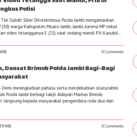
 Video Tetangga Saat Mandi, Pria di
ngkus Polisi
Tim Subdit Siber Ditreskrimsus Polda Jambi mengamankan
P (30) warga Kabupaten Muaro Jambi, Jambi, karena MP nekat
 video tetangganya E (21) saat sedang mandi. Plt Kasubd...
7 WIB
0 Comments
 Dansat Brimob Polda Jambi Bagi-Bagi
asyarakat
- Demi meningkatkan pahala serta mendekatkan silaturahmi
b Polda Jambi berbagi takjil didepan Markas Brimob.
but langsung kepada masyarakat pengendara roda dua dan
:59 WIB
0 Comments