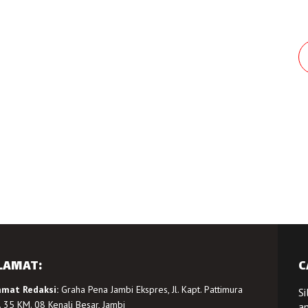
LAMAT:
C
amat Redaksi:
Graha Pena Jambi Ekspres, Jl. Kapt. Pattimura
Si
 35 KM. 08 Kenali Besar, Jambi
a