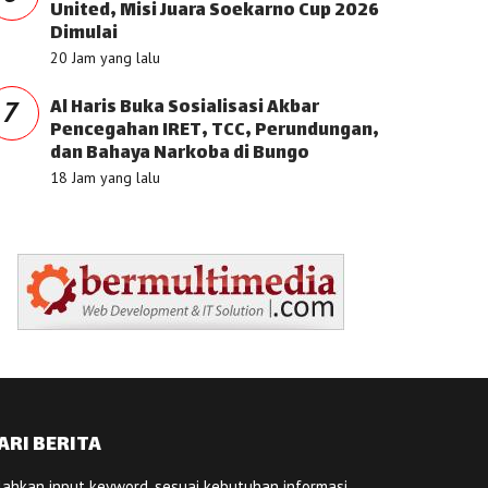
United, Misi Juara Soekarno Cup 2026
Dimulai
20 Jam yang lalu
Al Haris Buka Sosialisasi Akbar
7
Pencegahan IRET, TCC, Perundungan,
dan Bahaya Narkoba di Bungo
18 Jam yang lalu
ARI BERITA
lahkan input keyword, sesuai kebutuhan informasi