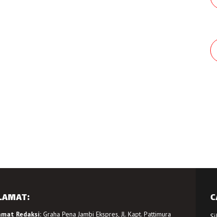
LAMAT:
C
amat Redaksi:
Graha Pena Jambi Ekspres, Jl. Kapt. Pattimura
Si