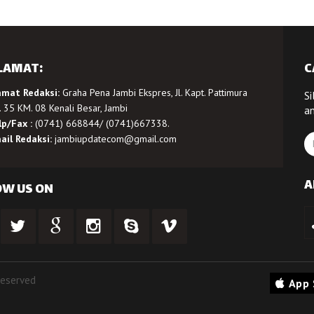
LAMAT:
C
amat Redaksi:
Graha Pena Jambi Ekspres, Jl. Kapt. Pattimura
Si
 35 KM. 08 Kenali Besar, Jambi
a
lp/Fax :
(0741) 668844/ (0741)667338.
ail Redaksi:
jambiupdatecom@gmail.com
A
OW US ON
Reserved
App 