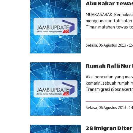
Abu Bakar Tewas
MUARASABAK, Bermaksud 
menggunakan tali salah 
Timur, malahan tewas ter
Selasa, 06 Agustus 2013 - 1
Rumah Rafli Nur
Aksi pencurian yang mara
kemarin, sebuah rumah m
Transmigrasi (Sosnakertran
Selasa, 06 Agustus 2013 - 1
28 Imigran Dite