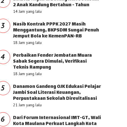
2
2 Anak Kandung Bertahun - Tahun
14 Jam yang lalu
Nasib Kontrak PPPK 2027 Masih
3
Menggantung, BKPSDM Sungai Penuh
Jemput Bola ke KemenPAN-RB
18 Jam yang lalu
Perbaikan Fender Jembatan Muara
4
Sabak Segera Dimulai, Verifikasi
Teknis Rampung
18 Jam yang lalu
Danamon Gandeng OJK Edukasi Pelajar
5
Jambi Soal Literasi Keuangan,
Perpustakaan Sekolah Direvitalisasi
21 Jam yang lalu
Dari Forum Internasional IMT-GT, Wali
6
Kota Maulana Perkuat Langkah Kota