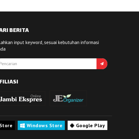
ARI BERITA
lahkan input keyword, sesuai kebutuhan informasi
nda
FILIASI
Store
Windows Store
Google Play