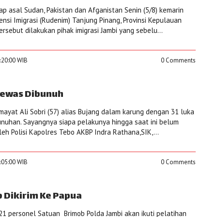
ap asal Sudan, Pakistan dan Afganistan Senin (5/8) kemarin
nsi Imigrasi (Rudenim) Tanjung Pinang, Provinsi Kepulauan
tersebut dilakukan pihak imigrasi Jambi yang sebelu...
4:20:00 WIB
0 Comments
i Tewas Dibunuh
yat Ali Sobri (57) alias Bujang dalam karung dengan 31 luka
nuhan. Sayangnya siapa pelakunya hingga saat ini belum
eh Polisi Kapolres Tebo AKBP Indra Rathana,SIK,...
4:05:00 WIB
0 Comments
b Dikirim Ke Papua
21 personel Satuan Brimob Polda Jambi akan ikuti pelatihan