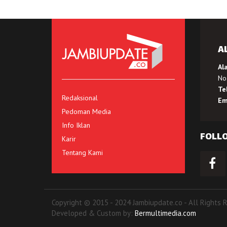
A
Al
No.
Te
Redaksional
Em
Pedoman Media
Info Iklan
FOLL
Karir
Tentang Kami
Copyright © 2015 - 2024 Jambiupdate.co - All Rights 
Developed & Custom by:
Bermultimedia.com