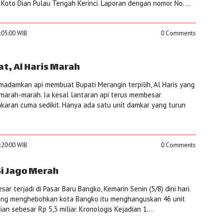
Koto Dian Pulau Tengah Kerinci. Laporan dengan nomor No. ...
3:05:00 WIB
0 Comments
t, Al Haris Marah
adamkan api membuat Bupati Merangin terpilih, Al Haris yang
 marah-marah. Ia kesal lantaran api terus membesar
aran cuma sedikit. Hanya ada satu unit damkar yang turun
4:20:00 WIB
0 Comments
Si Jago Merah
r terjadi di Pasar Baru Bangko, Kemarin Senin (5/8) dini hari.
ang menghebohkan kota Bangko itu menghanguskan 46 unit
n sebesar Rp 5,3 miliar. Kronologis Kejadian 1....