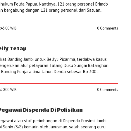
 hukum Polda Papua. Nantinya, 121 orang personel Brimob
an bergabung dengan 121 orang personel dari Satuan...
3:45:00 WIB
0 Comments
elly Tetap
kat Banding Jambi untuk Belly J Picarima, terdakwa kasus
engerukan alur pelayaran Talang Duku Sungai Batanghari
is Banding Penjara lima tahun Denda sebesar Rp 300 ...
3:20:00 WIB
0 Comments
Pegawai Dispenda Di Polisikan
egawai atau staf perimbangan di Dispenda Provinsi Jambi
i Senin (5/8) kemarin oleh Jayusman, salah seorang guru