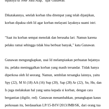
tepatnya di SMP Satu Atap,” ujar Gunawan.
Dikatakannya, setelah korban tiba ditempat yang telah dijanjikan,
korban dipaksa oleh Id agar korban melayani layaknya suami istri.
“Saat itu korban sempat menolak dan berusaha lari. Namun karena
pelaku ramai sehingga tidak bisa berbuat banyak,” kata Gunawan.
Gunawan mengungkapkan, usai Id melampiaskan perbuatan bejatnya
itu, pelaku meninggalkan korban yang masih tersandar. Tidak hanya
diperkosa oleh Id seorang. Namun, sembilan tersangka lainnya, yaitu
Spy (22), M Sl (18) AA (16) Sup (20), Sap (28) Ar (22), Sn, Hn, dan
Is juga melakukan hal yang sama kepada si korban, dengan cara
bergantian (digilir, red). Gunawan menambahkan, penangkapan kasus
perkosaan itu, berdasarkan LP/15-B/IV/2013/JMB/SK, dari orang tua