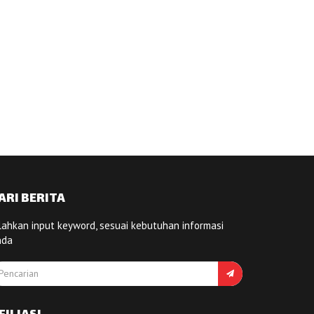
ARI BERITA
lahkan input keyword, sesuai kebutuhan informasi
nda