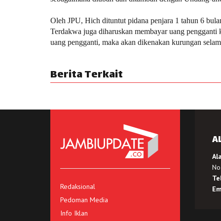
Oleh JPU, Hich dituntut pidana penjara 1 tahun 6 bula
Terdakwa juga diharuskan membayar uang pengganti 
uang pengganti, maka akan dikenakan kurungan selama
Berita Terkait
A
Al
No.
Te
Redaksional
Em
Pedoman Media
Info Iklan