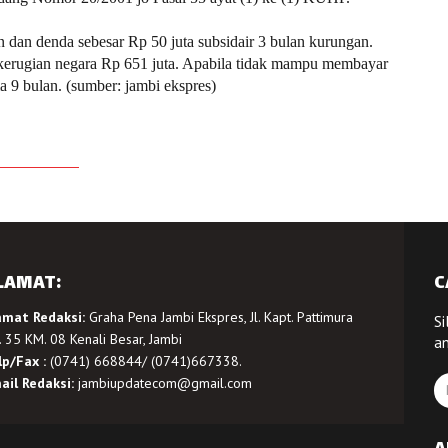
n dan denda sebesar Rp 50 juta subsidair 3 bulan kurungan.
kerugian negara Rp 651 juta. Apabila tidak mampu membayar
 9 bulan. (sumber: jambi ekspres)
LAMAT:
C
amat Redaksi:
Graha Pena Jambi Ekspres, Jl. Kapt. Pattimura
Si
 35 KM. 08 Kenali Besar, Jambi
a
lp/Fax :
(0741) 668844/ (0741)667338.
ail Redaksi:
jambiupdatecom@gmail.com