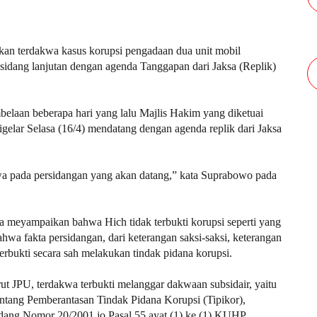
an terdakwa kasus korupsi pengadaan dua unit mobil
idang lanjutan dengan agenda Tanggapan dari Jaksa (Replik)
laan beberapa hari yang lalu Majlis Hakim yang diketuai
elar Selasa (16/4) mendatang dengan agenda replik dari Jaksa
wa pada persidangan yang akan datang,” kata Suprabowo pada
meyampaikan bahwa Hich tidak terbukti korupsi seperti yang
wa fakta persidangan, dari keterangan saksi-saksi, keterangan
 terbukti secara sah melakukan tindak pidana korupsi.
t JPU, terdakwa terbukti melanggar dakwaan subsidair, yaitu
ntang Pemberantasan Tindak Pidana Korupsi (Tipikor),
ang Nomor 20/2001 jo Pasal 55 ayat (1) ke (1) KUHP.