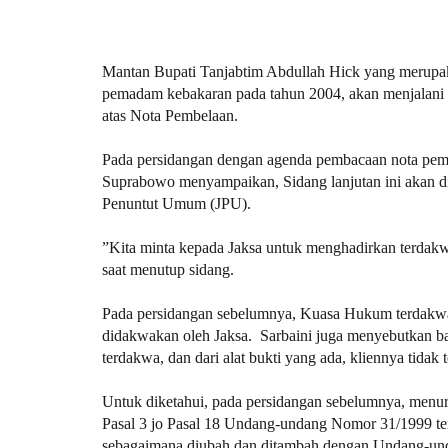
Mantan Bupati Tanjabtim Abdullah Hick yang merupak
pemadam kebakaran pada tahun 2004, akan menjalani s
atas Nota Pembelaan.
Pada persidangan dengan agenda pembacaan nota pembe
Suprabowo menyampaikan, Sidang lanjutan ini akan dig
Penuntut Umum (JPU).
”Kita minta kepada Jaksa untuk menghadirkan terdak
saat menutup sidang.
Pada persidangan sebelumnya, Kuasa Hukum terdakwa 
didakwakan oleh Jaksa. Sarbaini juga menyebutkan bah
terdakwa, dan dari alat bukti yang ada, kliennya tidak
Untuk diketahui, pada persidangan sebelumnya, menuru
Pasal 3 jo Pasal 18 Undang-undang Nomor 31/1999 te
sebagaimana diubah dan ditambah dengan Undang-und