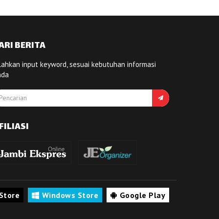
ARI BERITA
lahkan input keyword, sesuai kebutuhan informasi
nda
FILIASI
Store
Windows Store
Google Play