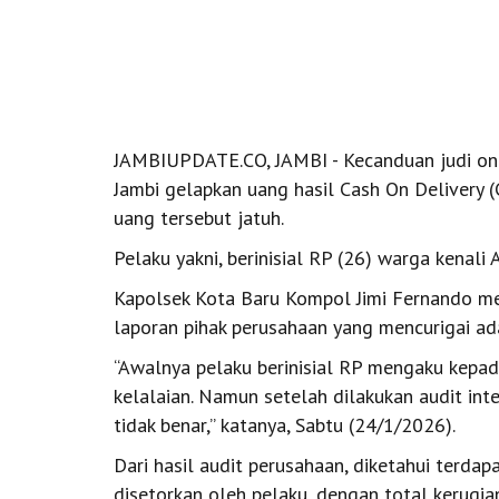
JAMBIUPDATE.CO, JAMBI - Kecanduan judi onli
Jambi gelapkan uang hasil Cash On Delivery 
uang tersebut jatuh.
Pelaku yakni, berinisial RP (26) warga kenal
Kapolsek Kota Baru Kompol Jimi Fernando me
laporan pihak perusahaan yang mencurigai ad
“Awalnya pelaku berinisial RP mengaku kepa
kelalaian. Namun setelah dilakukan audit in
tidak benar,” katanya, Sabtu (24/1/2026).
Dari hasil audit perusahaan, diketahui terdap
disetorkan oleh pelaku, dengan total kerugia