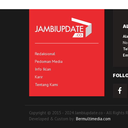
A
Al
No.
Te
Redaksional
Em
Pedoman Media
Info Iklan
FOLL
Karir
Tentang Kami
Copyright © 2015 - 2024 Jambiupdate.co - All Rights 
Developed & Custom by:
Bermultimedia.com