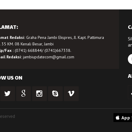
LAMAT:
C
amat Redaksi:
Graha Pena Jambi Ekspres, Jl. Kapt. Pattimura
Si
 35 KM. 08 Kenali Besar, Jambi
a
lp/Fax :
(0741) 668844/ (0741)667338.
ail Redaksi:
jambiupdatecom@gmail.com
A
OW US ON
Reserved
App 