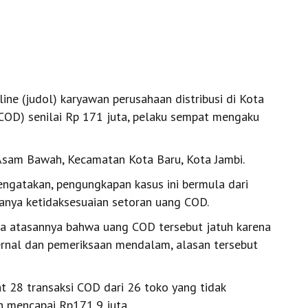
ne (judol) karyawan perusahaan distribusi di Kota
(COD) senilai Rp 171 juta, pelaku sempat mengaku
i Asam Bawah, Kecamatan Kota Baru, Kota Jambi.
ngatakan, pengungkapan kasus ini bermula dari
anya ketidaksesuaian setoran uang COD.
da atasannya bahwa uang COD tersebut jatuh karena
ternal dan pemeriksaan mendalam, alasan tersebut
at 28 transaksi COD dari 26 toko yang tidak
n mencapai Rp171,9 juta.