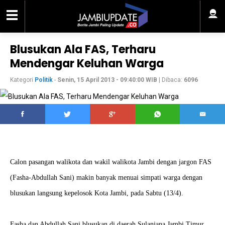
Blusukan Ala FAS, Terharu
Mendengar Keluhan Warga
Kategori
Politik
-
Senin, 15 April 2013 - 09:40:00 WIB
| Dibaca:
6096
Calon pasangan walikota dan wakil walikota Jambi dengan jargon FAS
(Fasha-Abdullah Sani) makin banyak menuai simpati warga dengan
blusukan langsung kepelosok Kota Jambi, pada Sabtu (13/4).
Fasha dan Abdullah Sani blusukan di daerah Sulanjana Jambi Timur,