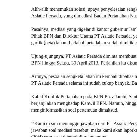
Alih-alih menemukan solusi, upaya penyelesaian sen
Asiatic Persada, yang dimediasi Badan Pertanahan Nas
Pasalnya, mediasi yang digelar di kantor gubernur Ja
Pihak BPN dan Direktur Utama PT Asiatic Persada, ya
garfik (peta) lahan. Padahal, peta lahan sudah dimilik
Ujung-ujungnya, PT Asiatic Persada diminta membuat
BPN hingga Selasa, 30 April 2013. Perjanjian itu disa
Artinya, pesoalan sengketa lahan ini kembali dibahas 
PT Asiatic Persada selama ini sudah cukup banyak. B
Kabid Konflik Pertanahan pada BPN Prov Jambi, Sant
berjanji akan menghadap Kanwil BPN. Namun, hingga S
menginformasikan soal pertemuan dimaksud.
‘’Kami di sini menunggu jawaban dari PT Asiatic Pers
jawaban soal mediasi tersebut, maka kami akan lapork
(30/4) sore, saat ditemui di ruangannya.