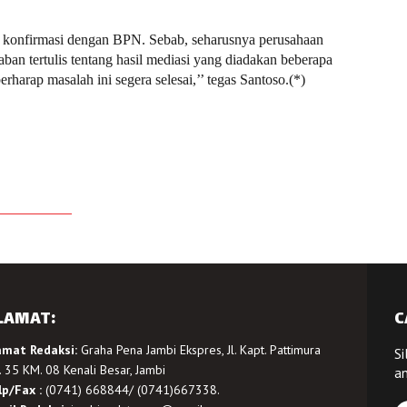
a konfirmasi dengan BPN. Sebab, seharusnya perusahaan
ban tertulis tentang hasil mediasi yang diadakan beberapa
erharap masalah ini segera selesai,’’ tegas Santoso.(*)
LAMAT:
C
amat Redaksi:
Graha Pena Jambi Ekspres, Jl. Kapt. Pattimura
Si
 35 KM. 08 Kenali Besar, Jambi
a
lp/Fax :
(0741) 668844/ (0741)667338.