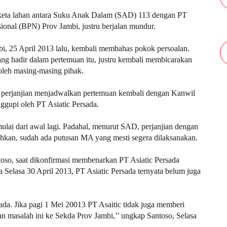
gketa lahan antara Suku Anak Dalam (SAD) 113 dengan PT
ional (BPN) Prov Jambi, justru berjalan mundur.
mbi, 25 April 2013 lalu, kembali membahas pokok persoalan.
ng hadir dalam pertemuan itu, justru kembali membicarakan
i oleh masing-masing pihak.
 perjanjian menjadwalkan pertemuan kembali dengan Kanwil
nggupi oleh PT Asiatic Persada.
mulai dari awal lagi. Padahal, menurut SAD, perjanjian dengan
ahkan, sudah ada putusan MA yang mesti segera dilaksanakan.
oso, saat dikonfirmasi membenarkan PT Asiatic Persada
elasa 30 April 2013, PT Asiatic Persada ternyata belum juga
ada. Jika pagi 1 Mei 20013 PT Asaitic tidak juga memberi
an masalah ini ke Sekda Prov Jambi,’’ ungkap Santoso, Selasa