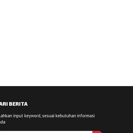
ARI BERITA
lahkan input keyword, sesuai kebutuhan informasi
nda