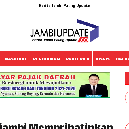
Berita Jambi Paling Update
NASIONAL
PENDIDIKAN
PARLEMEN
BISNIS
DAER
ojambi Memprihatinkan