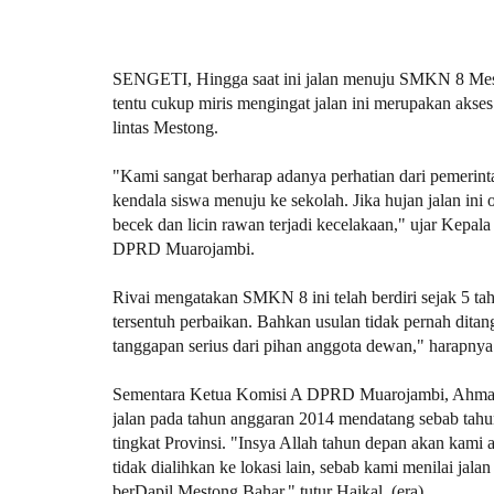
SENGETI, Hingga saat ini jalan menuju SMKN 8 Mesto
tentu cukup miris mengingat jalan ini merupakan akses
lintas Mestong.
"Kami sangat berharap adanya perhatian dari pemerint
kendala siswa menuju ke sekolah. Jika hujan jalan ini 
becek dan licin rawan terjadi kecelakaan," ujar Kep
DPRD Muarojambi.
Rivai mengatakan SMKN 8 ini telah berdiri sejak 5 ta
tersentuh perbaikan. Bahkan usulan tidak pernah ditan
tanggapan serius dari pihan anggota dewan," harapnya
Sementara Ketua Komisi A DPRD Muarojambi, Ahmad H
jalan pada tahun anggaran 2014 mendatang sebab tah
tingkat Provinsi. "Insya Allah tahun depan akan kami a
tidak dialihkan ke lokasi lain, sebab kami menilai ja
berDapil Mestong Bahar," tutur Haikal. (era)