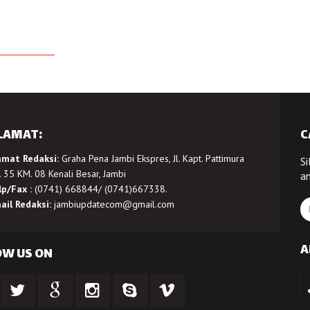
LAMAT:
C
amat Redaksi:
Graha Pena Jambi Ekspres, Jl. Kapt. Pattimura
Si
 35 KM. 08 Kenali Besar, Jambi
a
lp/Fax :
(0741) 668844/ (0741)667338.
ail Redaksi:
jambiupdatecom@gmail.com
A
OW US ON