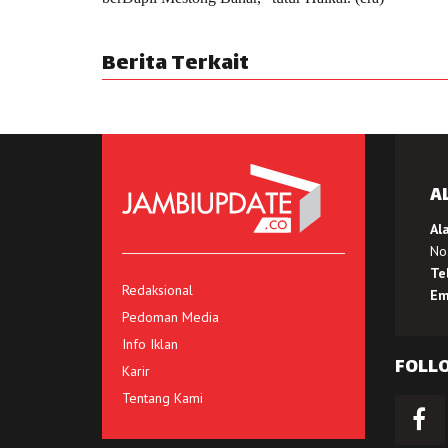
Berita Terkait
A
Al
No.
Te
Redaksional
Em
Pedoman Media
Info Iklan
FOLL
Karir
Tentang Kami