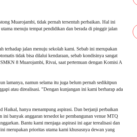
ng Muarojambi, tidak pernah tersentuh perbaikan. Hal ini
 utama menuju tempat pendidikan dan berada di pinggir jalan
ah terhadap jalan menuju sekolah kami. Sebab ini merupakan
otomatis tidak bisa dilalui kendaraan, sebab kondisinya sangat
ala SMKN 8 Muarojambi, Rivai, saat pertemuan dengan Komisi A
hun lamanya, namun selama itu juga belum pernah sedikitpun
ggapi atau direalisasi. "Dengan kunjangan ini kami berharap ada
aikal, hanya menampung aspirasi. Dan berjanji perbaikan
un ini banyak anggaran tersedot ke pembangunan venue MTQ
nggarkan. Bantu kami menjaga aspirasi ini agar terealisasi dan
lan ini merupakan prioritas utama kami khususnya dewan yang