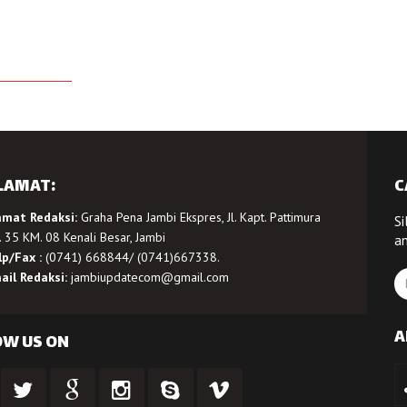
LAMAT:
C
amat Redaksi:
Graha Pena Jambi Ekspres, Jl. Kapt. Pattimura
Si
 35 KM. 08 Kenali Besar, Jambi
a
lp/Fax :
(0741) 668844/ (0741)667338.
ail Redaksi:
jambiupdatecom@gmail.com
A
OW US ON