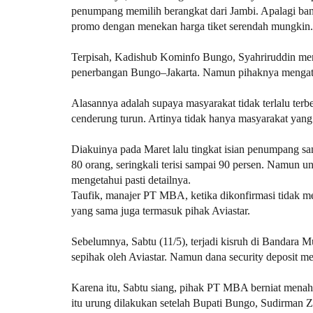
penumpang memilih berangkat dari Jambi. Apalagi ba
promo dengan menekan harga tiket serendah mungkin.
Terpisah, Kadishub Kominfo Bungo, Syahriruddin menga
penerbangan Bungo–Jakarta. Namun pihaknya mengataka
Alasannya adalah supaya masyarakat tidak terlalu terb
cenderung turun. Artinya tidak hanya masyarakat yang 
Diakuinya pada Maret lalu tingkat isian penumpang s
80 orang, seringkali terisi sampai 90 persen. Namun 
mengetahui pasti detailnya.
Taufik, manajer PT MBA, ketika dikonfirmasi tidak m
yang sama juga termasuk pihak Aviastar.
Sebelumnya, Sabtu (11/5), terjadi kisruh di Bandar
sepihak oleh Aviastar. Namun dana security deposit m
Karena itu, Sabtu siang, pihak PT MBA berniat mena
itu urung dilakukan setelah Bupati Bungo, Sudirman Z