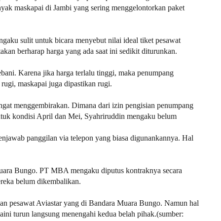
nyak maskapai di Jambi yang sering menggelontorkan paket
ku sulit untuk bicara menyebut nilai ideal tiket pesawat
n berharap harga yang ada saat ini sedikit diturunkan.
ebani. Karena jika harga terlalu tinggi, maka penumpang
rugi, maskapai juga dipastikan rugi.
angat menggembirakan. Dimana dari izin pengisian penumpang
untuk kondisi April dan Mei, Syahriruddin mengaku belum
enjawab panggilan via telepon yang biasa digunankannya. Hal
a Muara Bungo. PT MBA mengaku diputus kontraknya secara
ereka belum dikembalikan.
han pesawat Aviastar yang di Bandara Muara Bungo. Namun hal
aini turun langsung menengahi kedua belah pihak.(sumber: