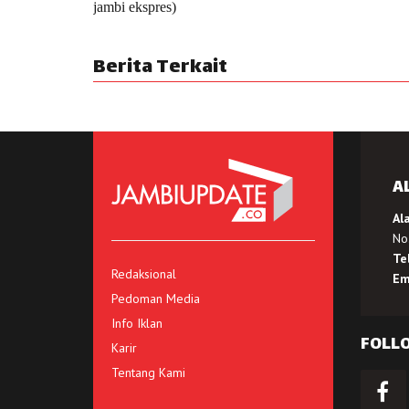
jambi ekspres)
Berita Terkait
A
Al
No.
Te
Redaksional
Em
Pedoman Media
Info Iklan
FOLL
Karir
Tentang Kami