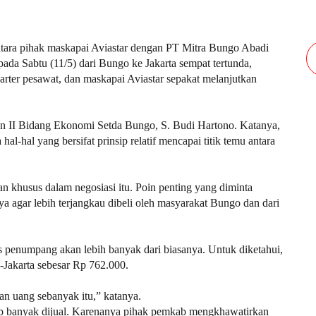
ra pihak maskapai Aviastar dengan PT Mitra Bungo Abadi
a Sabtu (11/5) dari Bungo ke Jakarta sempat tertunda,
rter pesawat, dan maskapai Aviastar sepakat melanjutkan
ten II Bidang Ekonomi Setda Bungo, S. Budi Hartono. Katanya,
al-hal yang bersifat prinsip relatif mencapai titik temu antara
khusus dalam negosiasi itu. Poin penting yang diminta
 agar lebih terjangkau dibeli oleh masyarakat Bungo dan dari
mis penumpang akan lebih banyak dari biasanya. Untuk diketahui,
-Jakarta sebesar Rp 762.000.
n uang sebanyak itu,” katanya.
kup banyak dijual. Karenanya pihak pemkab mengkhawatirkan