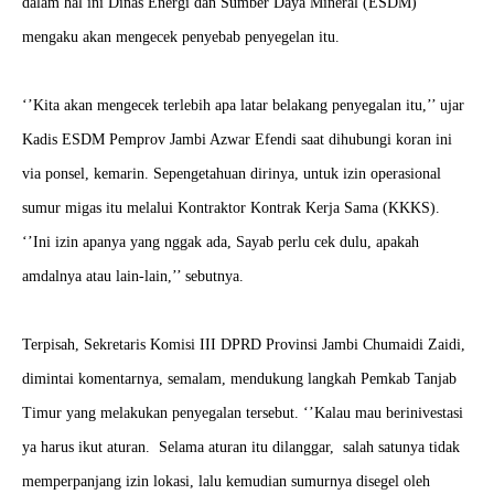
dalam hal ini Dinas Energi dan Sumber Daya Mineral (ESDM)
mengaku akan mengecek penyebab penyegelan itu.
‘’Kita akan mengecek terlebih apa latar belakang penyegalan itu,’’ ujar
Kadis ESDM Pemprov Jambi Azwar Efendi saat dihubungi koran ini
via ponsel, kemarin.
Sepengetahuan dirinya, untuk izin operasional
sumur migas itu melalui Kontraktor Kontrak Kerja Sama (KKKS).
‘’Ini izin apanya yang nggak ada, Sayab perlu cek dulu, apakah
amdalnya atau lain-lain,’’ sebutnya.
Terpisah, Sekretaris Komisi III DPRD Provinsi Jambi Chumaidi Zaidi,
dimintai komentarnya, semalam, mendukung langkah Pemkab Tanjab
Timur yang melakukan penyegalan tersebut. ‘’Kalau mau berinivestasi
ya harus ikut aturan. Selama aturan itu dilanggar, salah satunya tidak
memperpanjang izin lokasi, lalu kemudian sumurnya disegel oleh